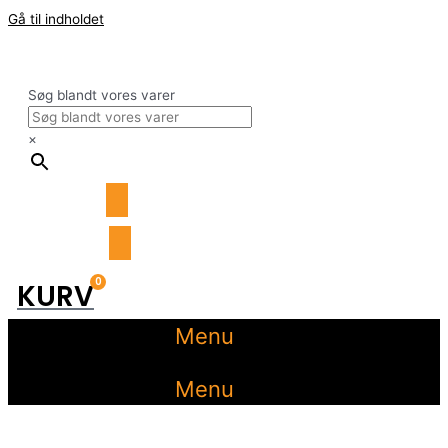
Gå til indholdet
Søg blandt vores varer
×
0
KURV
Menu
Menu