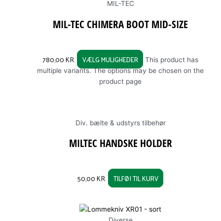
MIL-TEC
MIL-TEC CHIMERA BOOT MID-SIZE
780,00
KR.
VÆLG MULIGHEDER
This product has
multiple variants. The options may be chosen on the
product page
Div. bælte & udstyrs tilbehør
MILTEC HANDSKE HOLDER
50,00
KR.
TILFØJ TIL KURV
Diverse