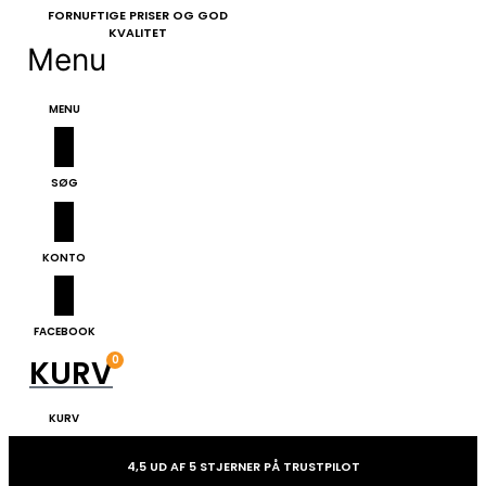
FORNUFTIGE PRISER OG GOD
KVALITET
Menu
RADIO KOMMUNIKATION
SKUDSIKKER VEST
MENU
SØG
KONTO
FACEBOOK
0
KURV
KURV
4,5 UD AF 5 STJERNER PÅ TRUSTPILOT