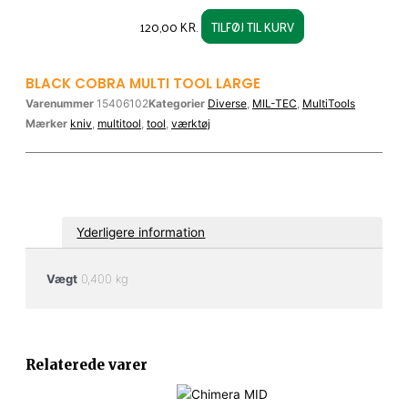
120,00
KR.
TILFØJ TIL KURV
BLACK COBRA MULTI TOOL LARGE
Varenummer
15406102
Kategorier
Diverse
,
MIL-TEC
,
MultiTools
Mærker
kniv
,
multitool
,
tool
,
værktøj
Yderligere information
Vægt
0,400 kg
Relaterede varer