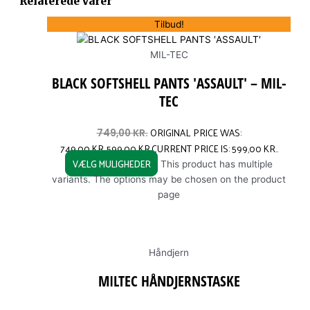
Relaterede varer
Tilbud!
MIL-TEC
BLACK SOFTSHELL PANTS ′ASSAULT′ – MIL-
TEC
ORIGINAL PRICE WAS:
749,00
KR.
749,00 KR..
599,00
KR.
CURRENT PRICE IS: 599,00 KR..
VÆLG MULIGHEDER
This product has multiple
variants. The options may be chosen on the product
page
Håndjern
MILTEC HÅNDJERNSTASKE