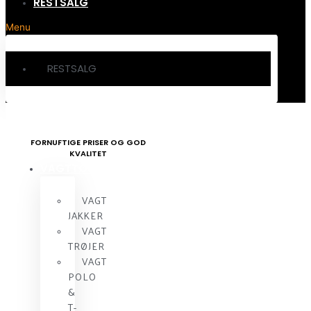
RESTSALG
Menu
RESTSALG
FORNUFTIGE PRISER OG GOD
KVALITET
VAGTTØJ
VAGT
JAKKER
VAGT
TRØJER
VAGT
POLO
&
T-