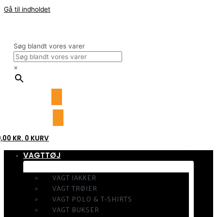
Gå til indholdet
Søg blandt vores varer
×
0,00
KR.
0
KURV
VAGTTØJ
VAGT JAKKER
VAGT TRØJER
VAGT POLO & T-SHIRTS
VAGT BUKSER