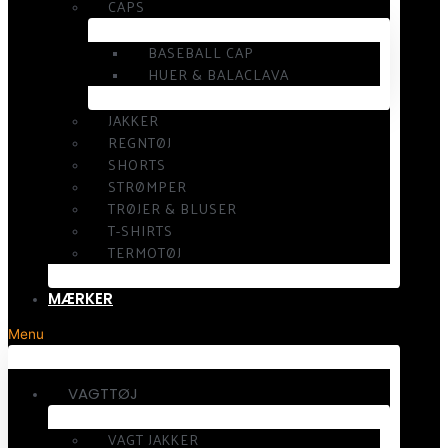
CAPS
BASEBALL CAP
HUER & BALACLAVA
JAKKER
REGNTØJ
SHORTS
STRØMPER
TRØJER & BLUSER
T-SHIRTS
TERMOTØJ
MÆRKER
Menu
VAGTTØJ
VAGT JAKKER