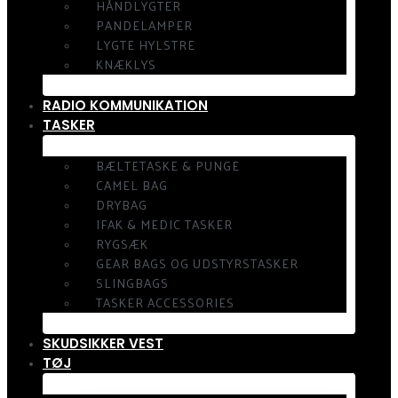
HÅNDLYGTER
PANDELAMPER
LYGTE HYLSTRE
KNÆKLYS
RADIO KOMMUNIKATION
TASKER
BÆLTETASKE & PUNGE
CAMEL BAG
DRYBAG
IFAK & MEDIC TASKER
RYGSÆK
GEAR BAGS OG UDSTYRSTASKER
SLINGBAGS
TASKER ACCESSORIES
SKUDSIKKER VEST
TØJ