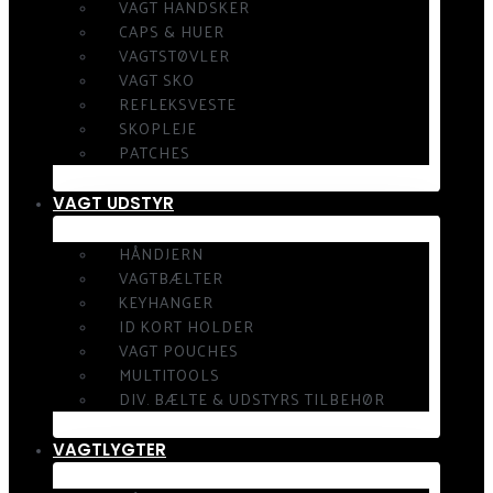
VAGT HANDSKER
CAPS & HUER
VAGTSTØVLER
VAGT SKO
REFLEKSVESTE
SKOPLEJE
PATCHES
VAGT UDSTYR
HÅNDJERN
VAGTBÆLTER
KEYHANGER
ID KORT HOLDER
VAGT POUCHES
MULTITOOLS
DIV. BÆLTE & UDSTYRS TILBEHØR
VAGTLYGTER