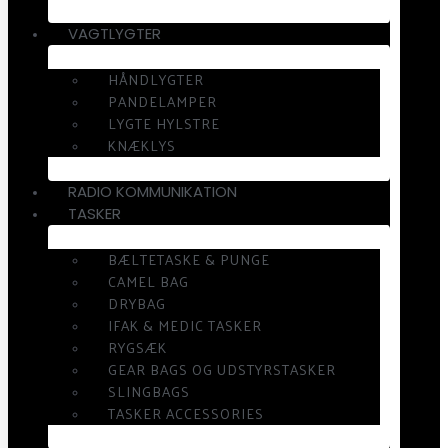
VAGTLYGTER
HÅNDLYGTER
PANDELAMPER
LYGTE HYLSTRE
KNÆKLYS
RADIO KOMMUNIKATION
TASKER
BÆLTETASKE & PUNGE
CAMEL BAG
DRYBAG
IFAK & MEDIC TASKER
RYGSÆK
GEAR BAGS OG UDSTYRSTASKER
SLINGBAGS
TASKER ACCESSORIES