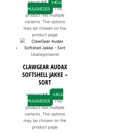
399,00
KR.
VÆLG
MULIGHEDER
This
product has multiple
variants. The options
may be chosen on the
product page
Ukategoriseret
CLAWGEAR AUDAX
SOFTSHELL JAKKE –
SORT
1.300,00
KR.
VÆLG
MULIGHEDER
This
product has multiple
variants. The options
may be chosen on the
product page