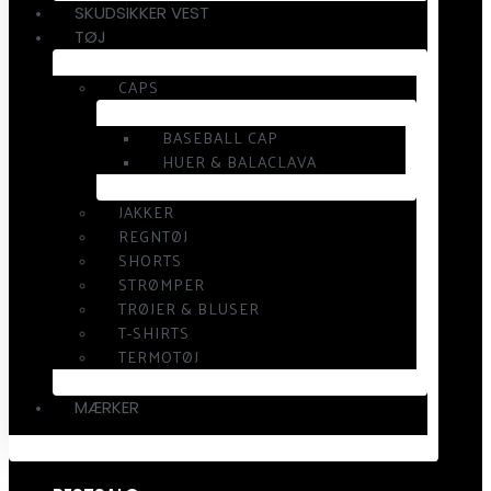
SKUDSIKKER VEST
TØJ
CAPS
BASEBALL CAP
HUER & BALACLAVA
JAKKER
REGNTØJ
SHORTS
STRØMPER
TRØJER & BLUSER
T-SHIRTS
TERMOTØJ
MÆRKER