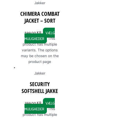
Jakker
CHIMERA COMBAT
JACKET – SORT
599,00
KR.
VÆLG
MULIGHEDER
This
product has multiple
variants. The options
may be chosen on the
product page
Jakker
SECURITY
SOFTSHELL JAKKE
399,00
KR.
VÆLG
MULIGHEDER
This
product has multiple