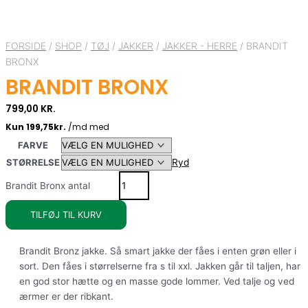
FORSIDE
/
SHOP
/
TØJ
/
JAKKER
/
JAKKER - HERRE
/ BRANDIT
BRONX
BRANDIT BRONX
799,00
KR.
FARVE
STØRRELSE
Ryd
Brandit Bronx antal
TILFØJ TIL KURV
Brandit Bronz jakke. Så smart jakke der fåes i enten grøn eller i
sort. Den fåes i størrelserne fra s til xxl. Jakken går til taljen, har
en god stor hætte og en masse gode lommer. Ved talje og ved
ærmer er der ribkant.