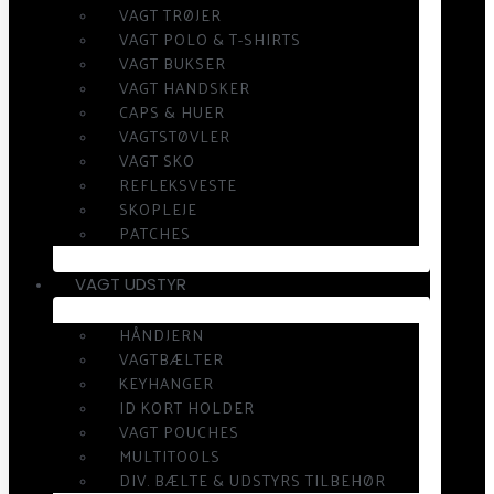
VAGT TRØJER
VAGT POLO & T-SHIRTS
VAGT BUKSER
VAGT HANDSKER
CAPS & HUER
VAGTSTØVLER
VAGT SKO
REFLEKSVESTE
SKOPLEJE
PATCHES
VAGT UDSTYR
HÅNDJERN
VAGTBÆLTER
KEYHANGER
ID KORT HOLDER
VAGT POUCHES
MULTITOOLS
DIV. BÆLTE & UDSTYRS TILBEHØR