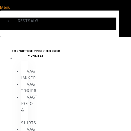
Menu
RESTSALG
FORNUFTIGE PRISER OG GOD
KVALITET
VAGTTØJ
VAGT
JAKKER
VAGT
TRØJER
VAGT
POLO
&
T-
SHIRTS
VAGT