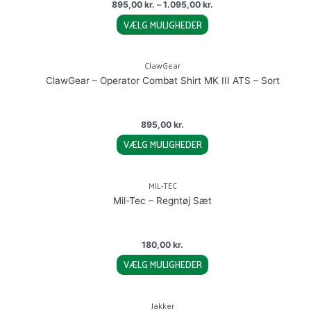
895,00
kr.
–
1.095,00
kr.
options
VÆLG MULIGHEDER
may
This
be
product
chosen
ClawGear
has
on
ClawGear – Operator Combat Shirt MK III ATS – Sort
multiple
the
variants.
product
The
page
895,00
kr.
options
VÆLG MULIGHEDER
may
This
be
product
chosen
MIL-TEC
has
on
Mil-Tec – Regntøj Sæt
multiple
the
variants.
product
The
page
180,00
kr.
options
VÆLG MULIGHEDER
may
This
be
product
chosen
Jakker