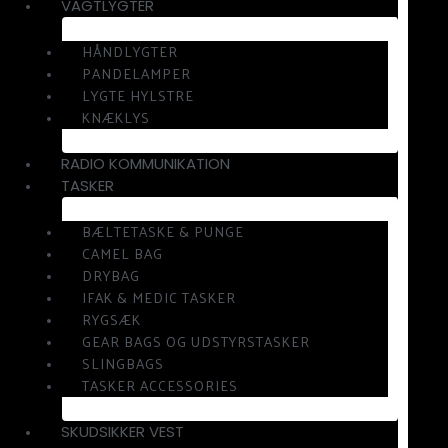
VAGTLYGTER
HÅNDLYGTER
PANDELAMPER
LYGTE HYLSTRE
KNÆKLYS
RADIO KOMMUNIKATION
TASKER
BÆLTETASKE & PUNGE
CAMEL BAG
DRYBAG
IFAK & MEDIC TASKER
RYGSÆK
GEAR BAGS OG UDSTYRSTASKER
SLINGBAGS
TASKER ACCESSORIES
SKUDSIKKER VEST