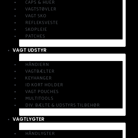
CAPS & HUER
VAGTSTØVLER
VAGT SKO
REFLEKSVESTE
SKOPLEJE
PATCHES
VAGT UDSTYR
HÅNDJERN
VAGTBÆLTER
KEYHANGER
ID KORT HOLDER
VAGT POUCHES
MULTITOOLS
DIV. BÆLTE & UDSTYRS TILBEHØR
VAGTLYGTER
HÅNDLYGTER