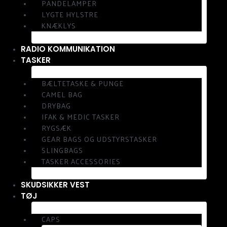
PANDELAMPER
LYGTE HYLSTRE
KNÆKLYS
RADIO KOMMUNIKATION
TASKER
BÆLTETASKE & PUNGE
CAMEL BAG
DRYBAG
IFAK & MEDIC TASKER
RYGSÆK
GEAR BAGS OG UDSTYRSTASKER
SLINGBAGS
TASKER ACCESSORIES
SKUDSIKKER VEST
TØJ
CAPS