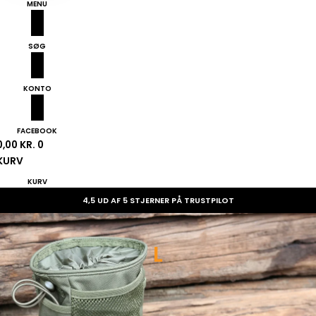
MENU
SØG
KONTO
FACEBOOK
0,00
KR.
0
KURV
KURV
4,5 UD AF 5 STJERNER PÅ TRUSTPILOT
L