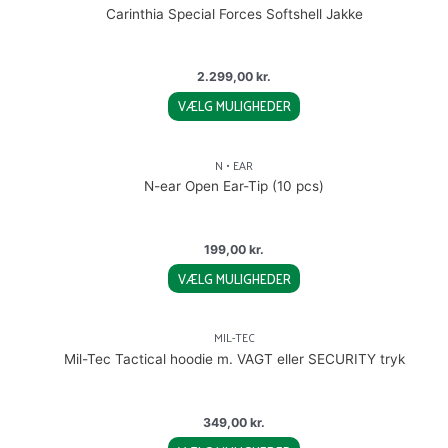
has
on
Carinthia Special Forces Softshell Jakke
multiple
the
variants.
product
The
page
2.299,00
kr.
options
VÆLG MULIGHEDER
may
This
be
product
chosen
N • EAR
has
on
N-ear Open Ear-Tip (10 pcs)
multiple
the
variants.
product
The
page
199,00
kr.
options
VÆLG MULIGHEDER
may
This
be
product
chosen
MIL-TEC
has
on
Mil-Tec Tactical hoodie m. VAGT eller SECURITY tryk
multiple
the
variants.
product
The
page
349,00
kr.
options