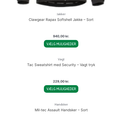
Jakker
Clawgear Rapax Softshell Jakke – Sort
940,00
kr.
VÆLG MULIGHEDER
This
product
Vagt
has
Tac Sweatshirt med Security – Vagt tryk
multiple
variants.
The
229,00
kr.
options
VÆLG MULIGHEDER
may
This
be
product
chosen
Handsker
has
on
Mil-tec Assault Handsker – Sort
multiple
the