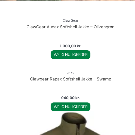
This
product
ClawGear
has
ClawGear Audax Softshell Jakke – Olivengrøn
multiple
variants.
The
1.300,00
kr.
options
VÆLG MULIGHEDER
may
This
be
product
chosen
Jakker
has
on
Clawgear Rapax Softshell Jakke – Swamp
multiple
the
variants.
product
The
page
940,00
kr.
options
VÆLG MULIGHEDER
may
This
be
product
chosen
has
on
multiple
the