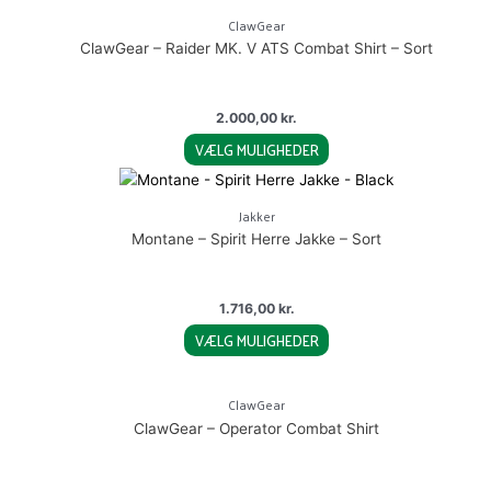
product
chosen
ClawGear
has
on
ClawGear – Raider MK. V ATS Combat Shirt – Sort
multiple
the
variants.
product
The
page
2.000,00
kr.
options
VÆLG MULIGHEDER
may
This
be
product
chosen
Jakker
has
on
Montane – Spirit Herre Jakke – Sort
multiple
the
variants.
product
The
page
1.716,00
kr.
options
VÆLG MULIGHEDER
may
This
be
product
chosen
ClawGear
has
on
ClawGear – Operator Combat Shirt
multiple
the
variants.
product
The
page