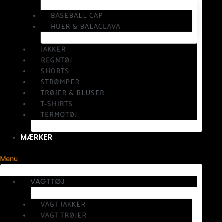
BASEBALL CAP
HUER & BALACLAVA
JAKKER
REGNTØJ
SHORTS
STRØMPER
TRØJER & BLUSER
T-SHIRTS
TERMOTØJ
MÆRKER
Menu
VAGTTØJ
VAGT JAKKER
VAGT TRØJER