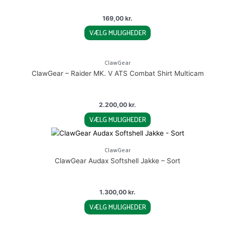
variants.
product
The
page
169,00
kr.
options
VÆLG MULIGHEDER
may
This
be
product
chosen
ClawGear
has
on
ClawGear – Raider MK. V ATS Combat Shirt Multicam
multiple
the
variants.
product
The
page
2.200,00
kr.
options
VÆLG MULIGHEDER
may
This
be
product
chosen
ClawGear
has
on
ClawGear Audax Softshell Jakke – Sort
multiple
the
variants.
product
The
page
1.300,00
kr.
options
VÆLG MULIGHEDER
may
This
be