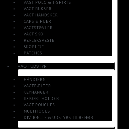
VAGT POLO & T-SHIRTS
VAGT BUKSER
VAGT HANDSKER
CAPS & HUER
VAGTSTØVLER
VAGT SKO
REFLEKSVESTE
SKOPLEJE
PATCHES
VAGT UDSTYR
HÅNDJERN
VAGTBÆLTER
KEYHANGER
ID KORT HOLDER
VAGT POUCHES
MULTITOOLS
DIV. BÆLTE & UDSTYRS TILBEHØR