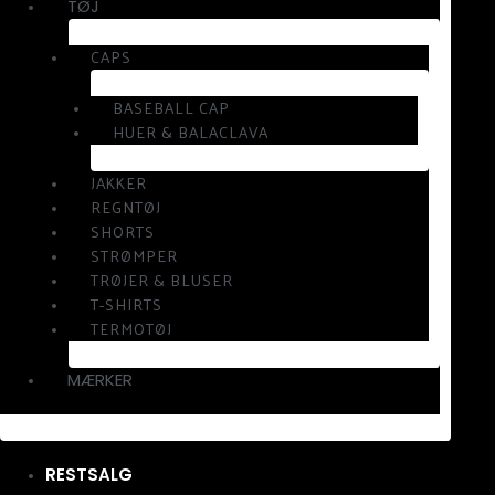
TØJ
CAPS
BASEBALL CAP
HUER & BALACLAVA
JAKKER
REGNTØJ
SHORTS
STRØMPER
TRØJER & BLUSER
T-SHIRTS
TERMOTØJ
MÆRKER
RESTSALG