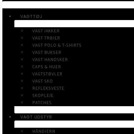
VAGTTØJ
VAGT JAKKER
VAGT TRØJER
VAGT POLO & T-SHIRTS
VAGT BUKSER
VAGT HANDSKER
CAPS & HUER
VAGTSTØVLER
VAGT SKO
REFLEKSVESTE
SKOPLEJE
PATCHES
VAGT UDSTYR
HÅNDJERN