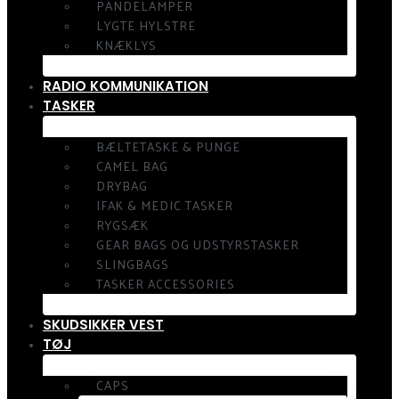
PANDELAMPER
LYGTE HYLSTRE
KNÆKLYS
RADIO KOMMUNIKATION
TASKER
BÆLTETASKE & PUNGE
CAMEL BAG
DRYBAG
IFAK & MEDIC TASKER
RYGSÆK
GEAR BAGS OG UDSTYRSTASKER
SLINGBAGS
TASKER ACCESSORIES
SKUDSIKKER VEST
TØJ
CAPS