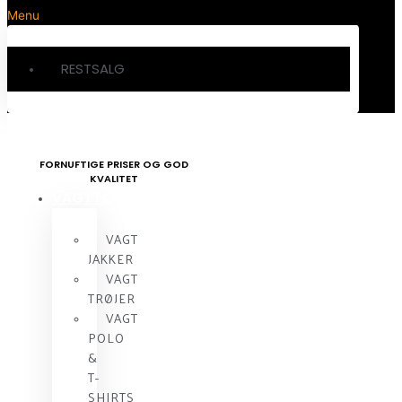
Menu
RESTSALG
FORNUFTIGE PRISER OG GOD
KVALITET
VAGTTØJ
VAGT
JAKKER
VAGT
TRØJER
VAGT
POLO
&
T-
SHIRTS