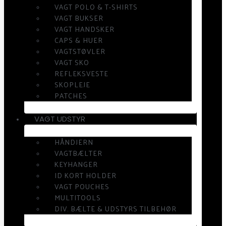
VAGT POLO & T-SHIRTS
VAGT BUKSER
VAGT HANDSKER
CAPS & HUER
VAGTSTØVLER
VAGT SKO
REFLEKSVESTE
SKOPLEJE
PATCHES
VAGT UDSTYR
HÅNDJERN
VAGTBÆLTER
KEYHANGER
ID KORT HOLDER
VAGT POUCHES
MULTITOOLS
DIV. BÆLTE & UDSTYRS TILBEHØR