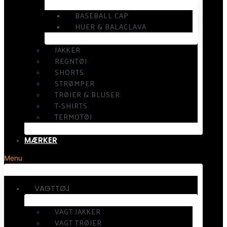
BASEBALL CAP
HUER & BALACLAVA
JAKKER
REGNTØJ
SHORTS
STRØMPER
TRØJER & BLUSER
T-SHIRTS
TERMOTØJ
MÆRKER
Menu
VAGTTØJ
VAGT JAKKER
VAGT TRØJER