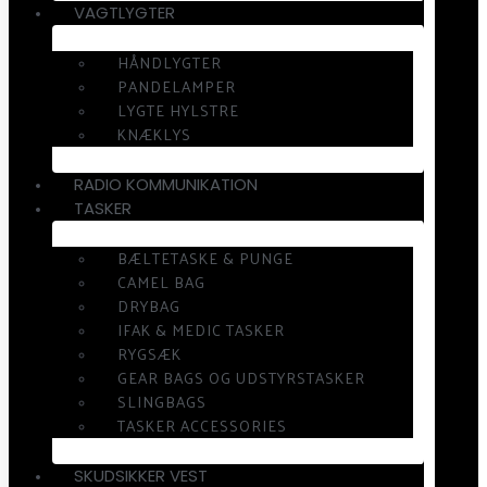
VAGTLYGTER
HÅNDLYGTER
PANDELAMPER
LYGTE HYLSTRE
KNÆKLYS
RADIO KOMMUNIKATION
TASKER
BÆLTETASKE & PUNGE
CAMEL BAG
DRYBAG
IFAK & MEDIC TASKER
RYGSÆK
GEAR BAGS OG UDSTYRSTASKER
SLINGBAGS
TASKER ACCESSORIES
SKUDSIKKER VEST