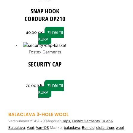
SNAP HOOK
CORDURA DP210
40,00
KR.
TILFØJ TIL
KURV
Fostex Garments
SECURITY CAP
70,00
KR.
TILFØJ TIL
KURV
BALACLAVA 3-HOLE WOOL
Varenummer
214282
Kategorier
Caps
,
Fostex Garments
,
Huer &
Balaclava
,
Vagt
,
Van-OS
Mærker
balaclava
,
Bomuld
,
elefanthue
,
wool