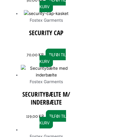
KURV
the
product
page
Fostex Garments
SECURITY CAP
70,00
KR.
TILFØJ TIL
KURV
Fostex Garments
SECURITYBÆLTE M/
INDERBÆLTE
119,00
KR.
TILFØJ TIL
KURV
Fostex Garments