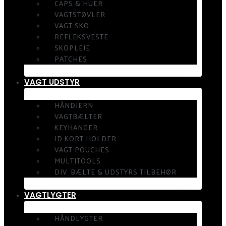
CAPS & HUER
VAGTSTØVLER
VAGT SKO
REFLEKSVESTE
SKOPLEJE
PATCHES
VAGT UDSTYR
HÅNDJERN
VAGTBÆLTER
KEYHANGER
ID KORT HOLDER
VAGT POUCHES
MULTITOOLS
DIV. BÆLTE & UDSTYRS TILBEHØR
VAGTLYGTER
HÅNDLYGTER