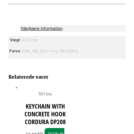
Yderligere information
Vægt
0,200 kg
Farve
Grøn, Blå, Sort, Hvid, Woodland
This
product
Relaterede varer
has
multiple
variants.
101 Inc
The
KEYCHAIN WITH
options
CONCRETE HOOK
may
CORDURA DP208
be
chosen
50,00
KR.
TILFØJ TIL
on