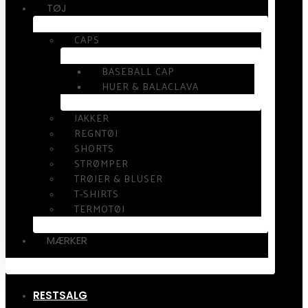
TØJ
CAPS
BASEBALL CAP
HUER & BALACLAVA
JAKKER
REGNTØJ
SHORTS
STRØMPER
TRØJER & BLUSER
T-SHIRTS
TERMOTØJ
MÆRKER
RESTSALG