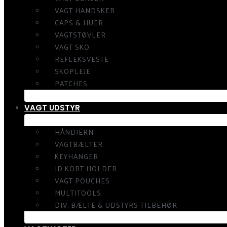
VAGT HANDSKER
CAPS & HUER
VAGTSTØVLER
VAGT SKO
REFLEKSVESTE
SKOPLEJE
PATCHES
VAGT UDSTYR
HÅNDJERN
VAGTBÆLTER
KEYHANGER
ID KORT HOLDER
VAGT POUCHES
MULTITOOLS
DIV. BÆLTE & UDSTYRS TILBEHØR