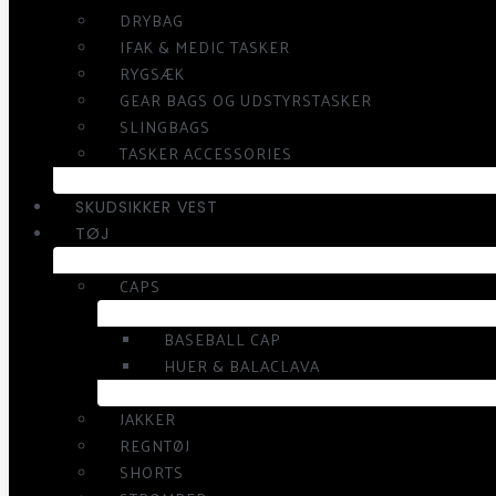
DRYBAG
IFAK & MEDIC TASKER
RYGSÆK
GEAR BAGS OG UDSTYRSTASKER
SLINGBAGS
TASKER ACCESSORIES
SKUDSIKKER VEST
TØJ
CAPS
BASEBALL CAP
HUER & BALACLAVA
JAKKER
REGNTØJ
SHORTS