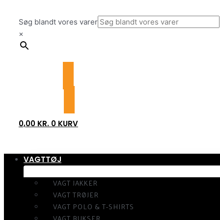
Gå
til
Søg blandt vores varer
indholdet
×
0,00
KR.
0
KURV
VAGTTØJ
VAGT JAKKER
VAGT TRØJER
VAGT POLO & T-SHIRTS
VAGT BUKSER