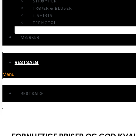
STRØMPER
TRØJER & BLUSER
T-SHIRTS
TERMOTØJ
MÆRKER
RESTSALG
Menu
RESTSALG