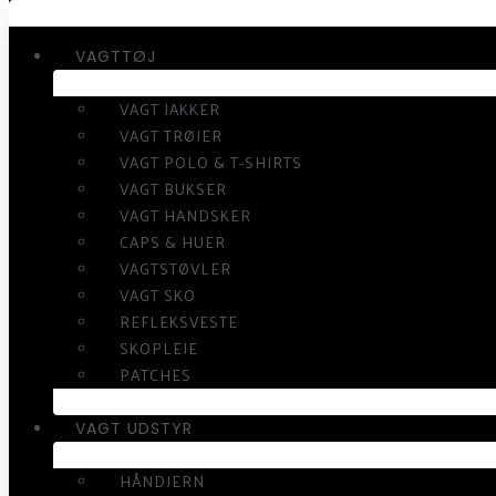
VAGTTØJ
VAGT JAKKER
VAGT TRØJER
VAGT POLO & T-SHIRTS
VAGT BUKSER
VAGT HANDSKER
CAPS & HUER
VAGTSTØVLER
VAGT SKO
REFLEKSVESTE
SKOPLEJE
PATCHES
VAGT UDSTYR
HÅNDJERN