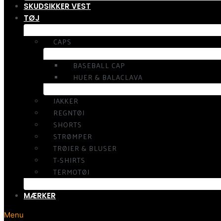
SKUDSIKKER VEST
TØJ
CAPS
BASEBALL CAP
HUER & BALACLAVA
JAKKER
REGNTØJ
SHORTS
STRØMPER
TRØJER & BLUSER
T-SHIRTS
TERMOTØJ
MÆRKER
Menu