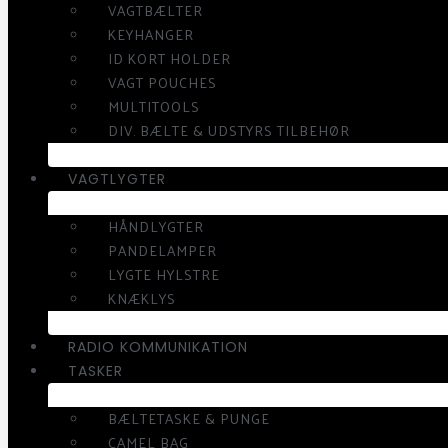
VAGTBÆLTER
KEYHANGER
ID KORT HOLDER
VAGT POUCHES
MULTITOOLS
DIV. BÆLTE & UDSTYRS TILBEHØR
VAGTLYGTER
HÅNDLYGTER
PANDELAMPER
LYGTE HYLSTRE
KNÆKLYS
RADIO KOMMUNIKATION
TASKER
BÆLTETASKE & PUNGE
CAMEL BAG