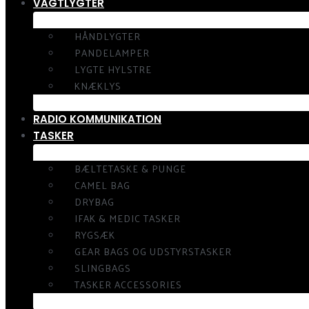
VAGTLYGTER
HÅNDLYGTER
PANDELAMPER
LYGTE HYLSTRE
KNÆKLYS
RADIO KOMMUNIKATION
TASKER
BÆLTETASKE & PUNGE
CAMEL BAG
DRYBAG
IFAK & MEDIC TASKER
RYGSÆK
GEAR BAGS OG UDSTYRSTASKER
SLINGBAGS
TASKER ACCESSORIES