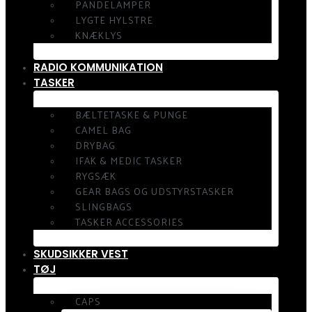
PANDELAMPER
LYGTE HYLSTRE
KNÆKLYS
RADIO KOMMUNIKATION
TASKER
BÆLTETASKE & PUNGE
CAMEL BAG
DRYBAG
IFAK & MEDIC TASKER
RYGSÆK
GEAR BAGS OG UDSTYRSTASKER
SLINGBAGS
TASKER ACCESSORIES
SKUDSIKKER VEST
TØJ
CAPS