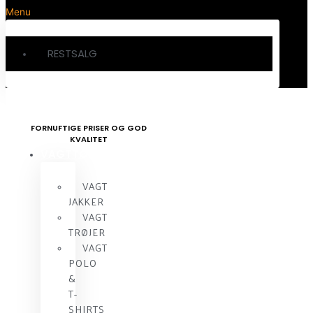
Menu
RESTSALG
FORNUFTIGE PRISER OG GOD
KVALITET
VAGTTØJ
VAGT
JAKKER
VAGT
TRØJER
VAGT
POLO
&
T-
SHIRTS