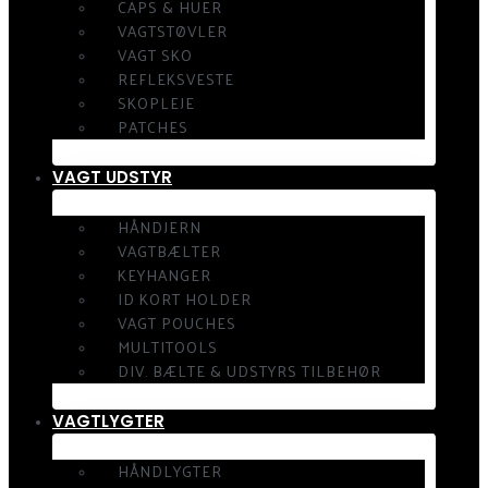
CAPS & HUER
VAGTSTØVLER
VAGT SKO
REFLEKSVESTE
SKOPLEJE
PATCHES
VAGT UDSTYR
HÅNDJERN
VAGTBÆLTER
KEYHANGER
ID KORT HOLDER
VAGT POUCHES
MULTITOOLS
DIV. BÆLTE & UDSTYRS TILBEHØR
VAGTLYGTER
HÅNDLYGTER