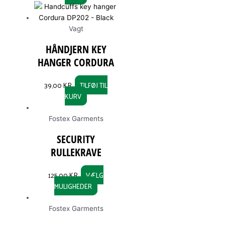
the
the
product
product
page
page
Vagt
HÅNDJERN KEY
HANGER CORDURA
39,00
KR.
TILFØJ TIL
KURV
Fostex Garments
SECURITY
RULLEKRAVE
125,00
KR.
VÆLG
MULIGHEDER
Fostex Garments