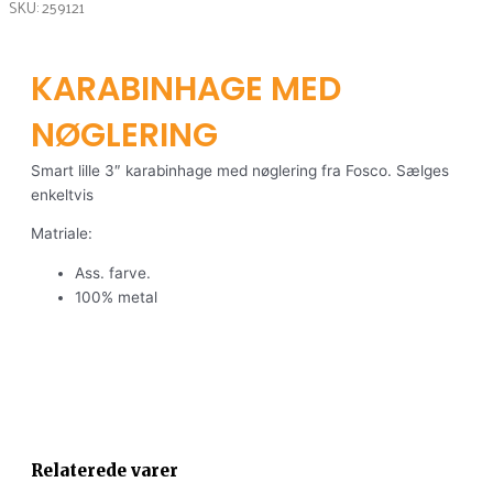
SKU: 259121
KARABINHAGE MED
NØGLERING
Smart lille 3″ karabinhage med nøglering fra Fosco. Sælges
enkeltvis
Matriale:
Ass. farve.
100% metal
This
This
product
product
Relaterede varer
has
has