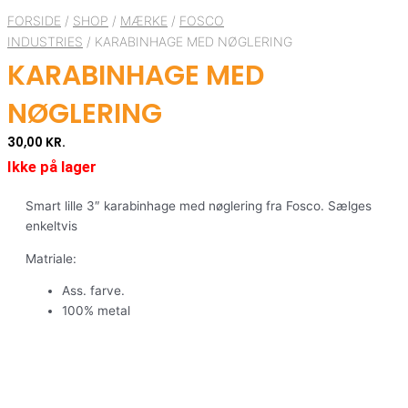
FORSIDE
/
SHOP
/
MÆRKE
/
FOSCO
INDUSTRIES
/ KARABINHAGE MED NØGLERING
KARABINHAGE MED
NØGLERING
30,00
KR.
Ikke på lager
Smart lille 3″ karabinhage med nøglering fra Fosco. Sælges
enkeltvis
Matriale:
Ass. farve.
100% metal