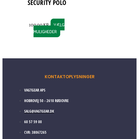
SECURITY POLO
100,00
KR.
VÆLG
MULIGHEDER
KONTAKTOPLYSNINGER
VAGTGEAR APS
HOBROVEJ 50 - 2610 RØDOVRE
SALG@VAGTGEAR.DK
60 57 59 00
CVR: 38067265