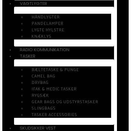
VAGTLYGTER
HÅNDLYGTER
PANDELAMPER
LYGTE HYLSTRE
KNÆKLYS
RADIO KOMMUNIKATION
TASKER
BÆLTETASKE & PUNGE
CAMEL BAG
DRYBAG
IFAK & MEDIC TASKER
RYGSÆK
GEAR BAGS OG UDSTYRSTASKER
SLINGBAGS
TASKER ACCESSORIES
SKUDSIKKER VEST