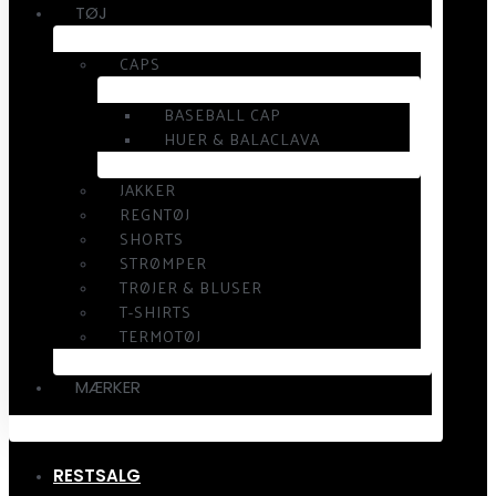
TØJ
CAPS
BASEBALL CAP
HUER & BALACLAVA
JAKKER
REGNTØJ
SHORTS
STRØMPER
TRØJER & BLUSER
T-SHIRTS
TERMOTØJ
MÆRKER
RESTSALG