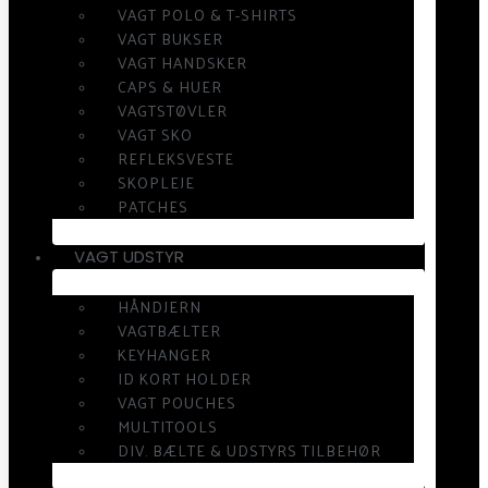
VAGT POLO & T-SHIRTS
VAGT BUKSER
VAGT HANDSKER
CAPS & HUER
VAGTSTØVLER
VAGT SKO
REFLEKSVESTE
SKOPLEJE
PATCHES
VAGT UDSTYR
HÅNDJERN
VAGTBÆLTER
KEYHANGER
ID KORT HOLDER
VAGT POUCHES
MULTITOOLS
DIV. BÆLTE & UDSTYRS TILBEHØR