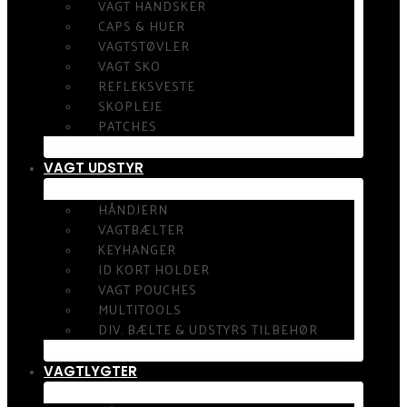
VAGT HANDSKER
CAPS & HUER
VAGTSTØVLER
VAGT SKO
REFLEKSVESTE
SKOPLEJE
PATCHES
VAGT UDSTYR
HÅNDJERN
VAGTBÆLTER
KEYHANGER
ID KORT HOLDER
VAGT POUCHES
MULTITOOLS
DIV. BÆLTE & UDSTYRS TILBEHØR
VAGTLYGTER