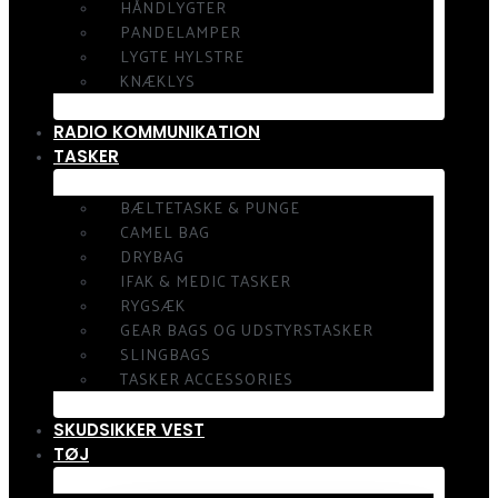
HÅNDLYGTER
PANDELAMPER
LYGTE HYLSTRE
KNÆKLYS
RADIO KOMMUNIKATION
TASKER
BÆLTETASKE & PUNGE
CAMEL BAG
DRYBAG
IFAK & MEDIC TASKER
RYGSÆK
GEAR BAGS OG UDSTYRSTASKER
SLINGBAGS
TASKER ACCESSORIES
SKUDSIKKER VEST
TØJ