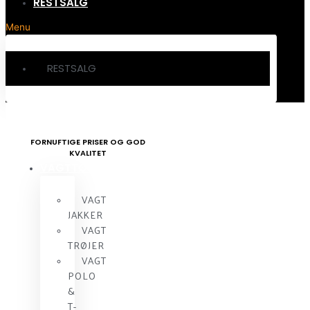
RESTSALG
Menu
RESTSALG
FORNUFTIGE PRISER OG GOD
KVALITET
VAGTTØJ
VAGT
JAKKER
VAGT
TRØJER
VAGT
POLO
&
T-