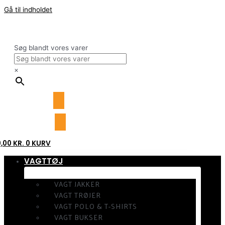
Gå til indholdet
Søg blandt vores varer
×
0,00
KR.
0
KURV
VAGTTØJ
VAGT JAKKER
VAGT TRØJER
VAGT POLO & T-SHIRTS
VAGT BUKSER