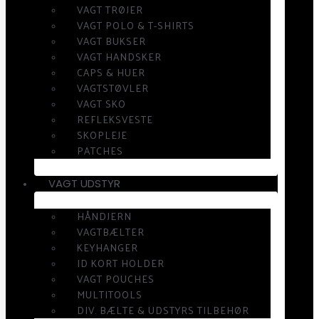
VAGT TRØJER
VAGT POLO & T-SHIRTS
VAGT BUKSER
VAGT HANDSKER
CAPS & HUER
VAGTSTØVLER
VAGT SKO
REFLEKSVESTE
SKOPLEJE
PATCHES
VAGT UDSTYR
HÅNDJERN
VAGTBÆLTER
KEYHANGER
ID KORT HOLDER
VAGT POUCHES
MULTITOOLS
DIV. BÆLTE & UDSTYRS TILBEHØR