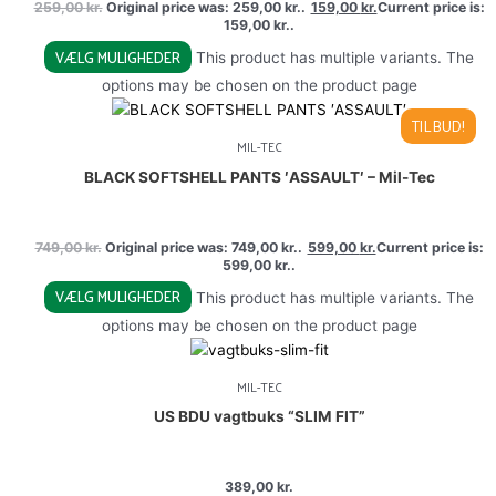
259,00
kr.
Original price was: 259,00 kr..
159,00
kr.
Current price is:
159,00 kr..
VÆLG MULIGHEDER
This product has multiple variants. The
options may be chosen on the product page
TILBUD!
MIL-TEC
BLACK SOFTSHELL PANTS ′ASSAULT′ – Mil-Tec
749,00
kr.
Original price was: 749,00 kr..
599,00
kr.
Current price is:
599,00 kr..
VÆLG MULIGHEDER
This product has multiple variants. The
options may be chosen on the product page
MIL-TEC
US BDU vagtbuks “SLIM FIT”
389,00
kr.