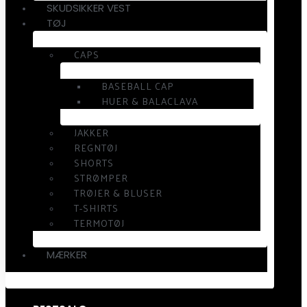
SKUDSIKKER VEST
TØJ
CAPS
BASEBALL CAP
HUER & BALACLAVA
JAKKER
REGNTØJ
SHORTS
STRØMPER
TRØJER & BLUSER
T-SHIRTS
TERMOTØJ
MÆRKER