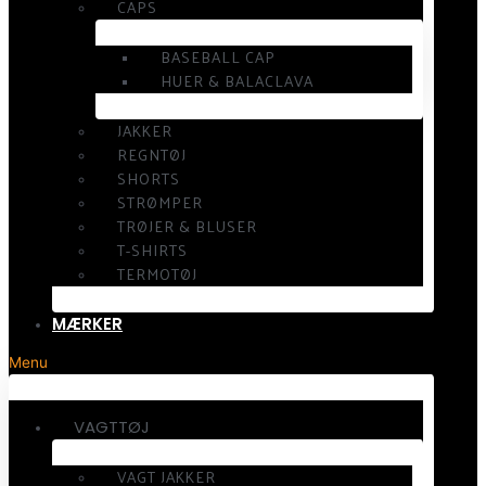
CAPS
BASEBALL CAP
HUER & BALACLAVA
JAKKER
REGNTØJ
SHORTS
STRØMPER
TRØJER & BLUSER
T-SHIRTS
TERMOTØJ
MÆRKER
Menu
VAGTTØJ
VAGT JAKKER