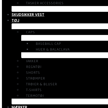
TASKER ACCESSORIES
SKUDSIKKER VEST
TØJ
CAPS
BASEBALL CAP
HUER & BALACLAVA
JAKKER
REGNTØJ
SHORTS
STRØMPER
TRØJER & BLUSER
T-SHIRTS
TERMOTØJ
MÆRKER