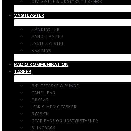
DIV. BÆLTE & UDSTYRS TILBEHØR
VAGTLYGTER
HÅNDLYGTER
PANDELAMPER
LYGTE HYLSTRE
KNÆKLYS
RADIO KOMMUNIKATION
TASKER
BÆLTETASKE & PUNGE
CAMEL BAG
DRYBAG
IFAK & MEDIC TASKER
RYGSÆK
GEAR BAGS OG UDSTYRSTASKER
SLINGBAGS