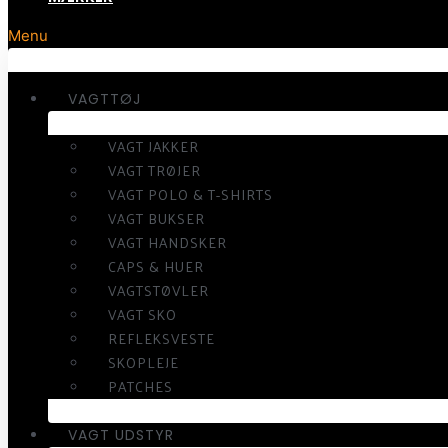
Menu
VAGTTØJ
VAGT JAKKER
VAGT TRØJER
VAGT POLO & T-SHIRTS
VAGT BUKSER
VAGT HANDSKER
CAPS & HUER
VAGTSTØVLER
VAGT SKO
REFLEKSVESTE
SKOPLEJE
PATCHES
VAGT UDSTYR