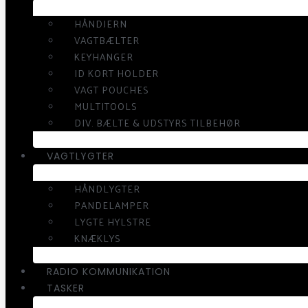
HÅNDJERN
VAGTBÆLTER
KEYHANGER
ID KORT HOLDER
VAGT POUCHES
MULTITOOLS
DIV. BÆLTE & UDSTYRS TILBEHØR
VAGTLYGTER
HÅNDLYGTER
PANDELAMPER
LYGTE HYLSTRE
KNÆKLYS
RADIO KOMMUNIKATION
TASKER