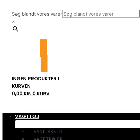
Gå
til
Søg blandt vores varer
indholdet
×
INGEN PRODUKTER I
KURVEN
0,00
KR.
0
KURV
VAGTTØJ
VAGT JAKKER
VAGT TRØJER