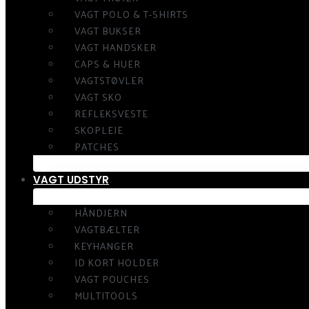
VAGT POLO & T-SHIRTS
VAGT BUKSER
VAGT HANDSKER
CAPS & HUER
VAGTSTØVLER
VAGT SKO
REFLEKSVESTE
SKOPLEJE
PATCHES
VAGT UDSTYR
HÅNDJERN
VAGTBÆLTER
KEYHANGER
ID KORT HOLDER
VAGT POUCHES
MULTITOOLS