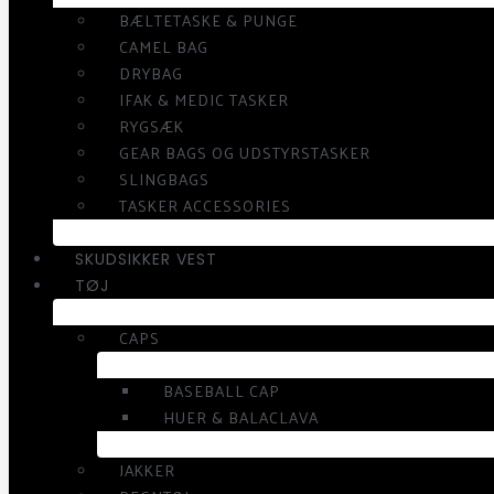
BÆLTETASKE & PUNGE
CAMEL BAG
DRYBAG
IFAK & MEDIC TASKER
RYGSÆK
GEAR BAGS OG UDSTYRSTASKER
SLINGBAGS
TASKER ACCESSORIES
SKUDSIKKER VEST
TØJ
CAPS
BASEBALL CAP
HUER & BALACLAVA
JAKKER