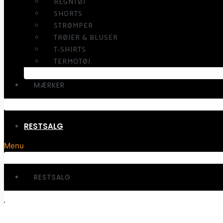
REGNTØJ
SHORTS
STRØMPER
TRØJER & BLUSER
T-SHIRTS
TERMOTØJ
MÆRKER
RESTSALG
Menu
RESTSALG