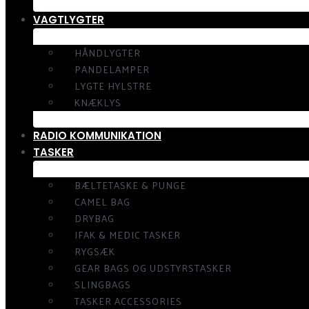
VAGTLYGTER
HÅNDLYGTER
PANDELAMPER
LYGTE HYLSTRE
KNÆKLYS
RADIO KOMMUNIKATION
TASKER
BÆLTETASKE & PUNGE
CAMEL BAG
DRYBAG
IFAK & MEDIC TASKER
RYGSÆK
GEAR BAGS OG UDSTYRSTASKER
SLINGBAGS
TASKER ACCESSORIES