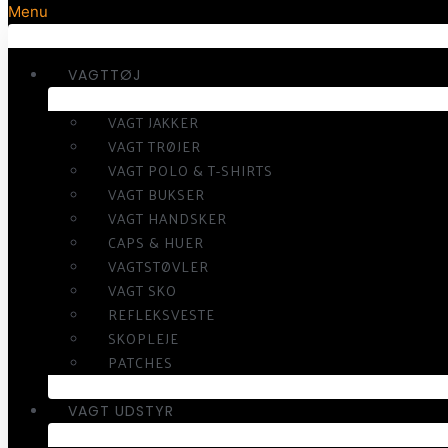
Menu
VAGTTØJ
VAGT JAKKER
VAGT TRØJER
VAGT POLO & T-SHIRTS
VAGT BUKSER
VAGT HANDSKER
CAPS & HUER
VAGTSTØVLER
VAGT SKO
REFLEKSVESTE
SKOPLEJE
PATCHES
VAGT UDSTYR