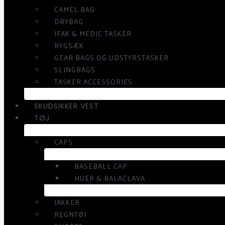
CAMEL BAG
DRYBAG
IFAK & MEDIC TASKER
RYGSÆK
GEAR BAGS OG UDSTYRSTASKER
SLINGBAGS
TASKER ACCESSORIES
SKUDSIKKER VEST
TØJ
CAPS
BASEBALL CAP
HUER & BALACLAVA
JAKKER
REGNTØJ