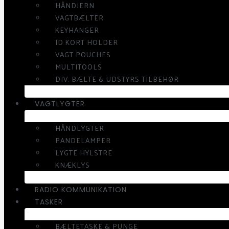
HÅNDJERN
VAGTBÆLTER
KEYHANGER
ID KORT HOLDER
VAGT POUCHES
MULTITOOLS
DIV. BÆLTE & UDSTYRS TILBEHØR
VAGTLYGTER
HÅNDLYGTER
PANDELAMPER
LYGTE HYLSTRE
KNÆKLYS
RADIO KOMMUNIKATION
TASKER
BÆLTETASKE & PUNGE