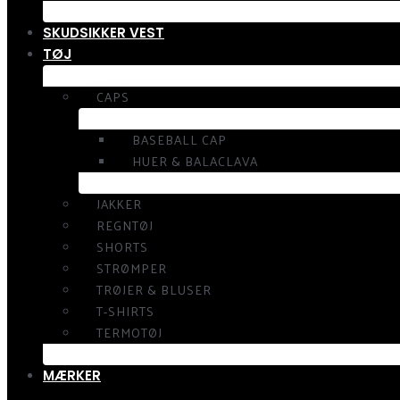
SKUDSIKKER VEST
TØJ
CAPS
BASEBALL CAP
HUER & BALACLAVA
JAKKER
REGNTØJ
SHORTS
STRØMPER
TRØJER & BLUSER
T-SHIRTS
TERMOTØJ
MÆRKER