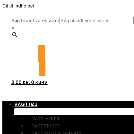
Gå til indholdet
Søg blandt vores varer
×
0,00
KR.
0
KURV
VAGTTØJ
VAGT JAKKER
VAGT TRØJER
VAGT POLO & T-SHIRTS