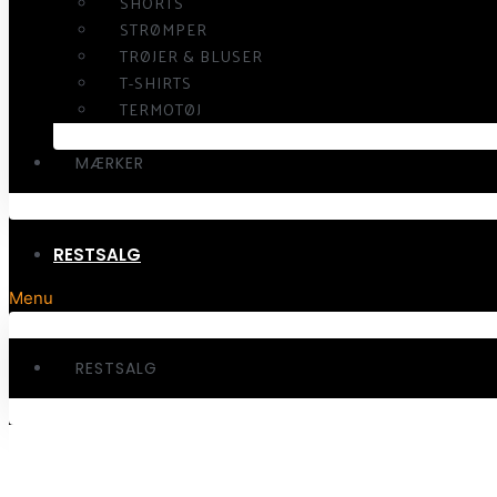
SHORTS
STRØMPER
TRØJER & BLUSER
T-SHIRTS
TERMOTØJ
MÆRKER
RESTSALG
Menu
RESTSALG