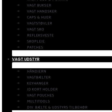
VAGT BUKSER
VAGT HANDSKER
CAPS & HUER
VAGTSTØVLER
VAGT SKO
REFLEKSVESTE
SKOPLEJE
PATCHES
VAGT UDSTYR
HÅNDJERN
VAGTBÆLTER
KEYHANGER
ID KORT HOLDER
VAGT POUCHES
MULTITOOLS
DIV. BÆLTE & UDSTYRS TILBEHØR